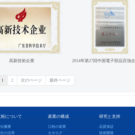
高新技術企業
1
2
次のページ
最終ページ
江粉について
産業の構成
研究と支持
会社概要
江粉の産業
品質保証
会社の沿革
カタログ
技術開発