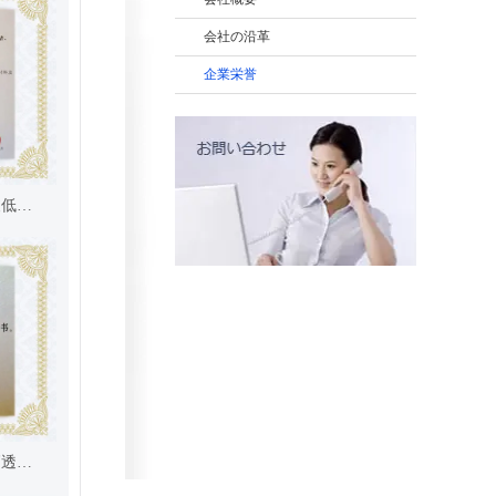
会社の沿革
企業栄誉
江門市蓬科学技術賞二等賞（中波低損失フェライト材用JPP-44）
江門市科学技術賞二等賞（一つ高透磁率Mn-Znフェライト材料とその製造方法）