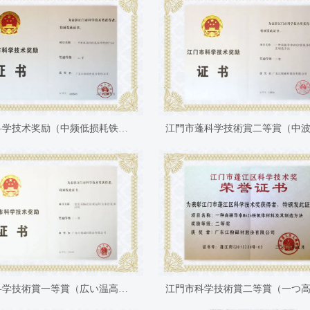
江门市科学技术奖励（中频低损耗铁氧体材料JPP-44）二等奖
江門市科学技術賞一等賞（広い温高、低損失Mn-Zn効率フェライト材料）