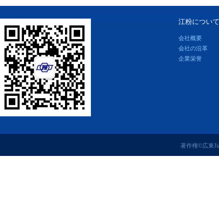
江粉につい
会社概要
会社の沿革
企業栄誉
著作権©広東J