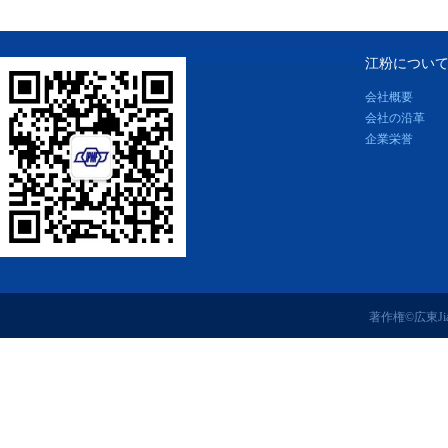
江粉につい
会社概要
会社の沿革
企業栄誉
著作権©広東J